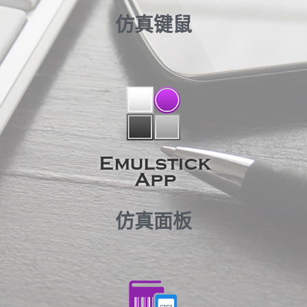
仿真键鼠
仿真面板