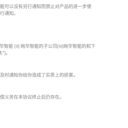
能可以没有另行通知而禁止对产品的进一步使
行通知。
ii) 绚华智能的子公司(iii)绚华智能的和下
”)。
及时通知你给你造成了实质上的损害。
偿义务在本协议终止后仍存在。